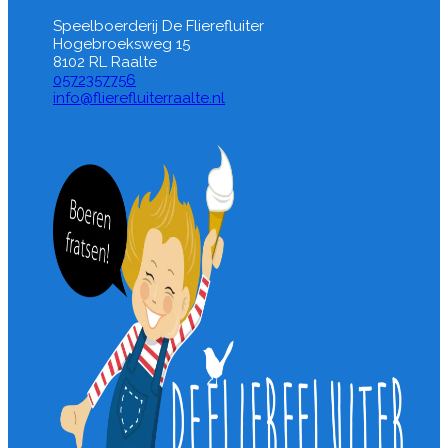
Speelboerderij De Flierefluiter
Hogebroeksweg 15
8102 RL Raalte
0572357756
info@flierefluiterraalte.nl