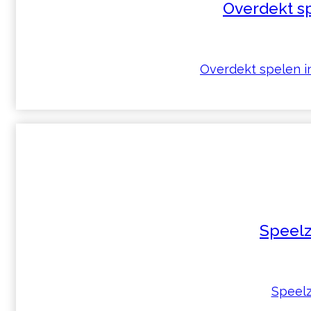
Overdekt s
Overdekt spelen i
Speelz
Speelzo