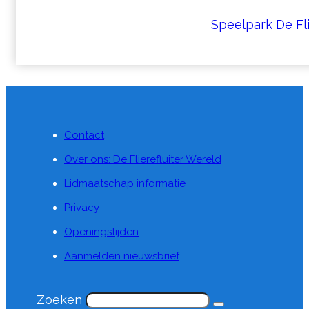
Speelpark De Flie
Contact
Over ons: De Flierefluiter Wereld
Lidmaatschap informatie
Privacy
Openingstijden
Aanmelden nieuwsbrief
Zoeken