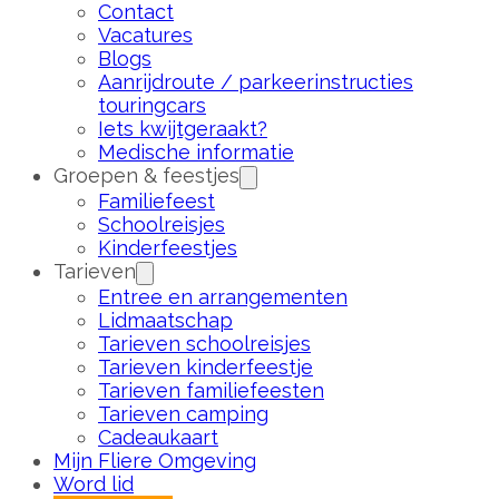
Contact
Vacatures
Blogs
Aanrijdroute / parkeerinstructies
touringcars
Iets kwijtgeraakt?
Medische informatie
Groepen & feestjes
Familiefeest
Schoolreisjes
Kinderfeestjes
Tarieven
Entree en arrangementen
Lidmaatschap
Tarieven schoolreisjes
Tarieven kinderfeestje
Tarieven familiefeesten
Tarieven camping
Cadeaukaart
Mijn Fliere Omgeving
Word lid