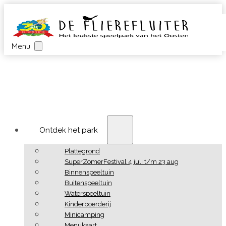
Menu
Ontdek het park
Plattegrond
SuperZomerFestival 4 juli t/m 23 aug
Binnenspeeltuin
Buitenspeeltuin
Waterspeeltuin
Kinderboerderij
Minicamping
Menukaart