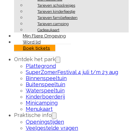
Tarieven schoolreisjes
Tarieven kinderfeestje
Tarieven familiefeesten
Tarieven camping
Cadeaukaart
Mijn Fliere Omgeving
Word lid
Boek tickets
Ontdek het park
Plattegrond
SuperZomerFestival 4 juli t/m 23 aug
Binnenspeeltuin
Buitenspeeltuin
Waterspeeltuin
Kinderboerderij
Minicamping
Menukaart
Praktische info
Openingstijden
Veelgestelde vragen