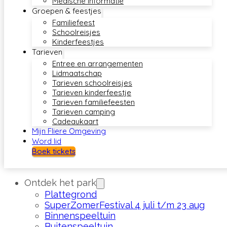
Medische informatie
Groepen & feestjes
Familiefeest
Schoolreisjes
Kinderfeestjes
Tarieven
Entree en arrangementen
Lidmaatschap
Tarieven schoolreisjes
Tarieven kinderfeestje
Tarieven familiefeesten
Tarieven camping
Cadeaukaart
Mijn Fliere Omgeving
Word lid
Boek tickets
Ontdek het park
Plattegrond
SuperZomerFestival 4 juli t/m 23 aug
Binnenspeeltuin
Buitenspeeltuin