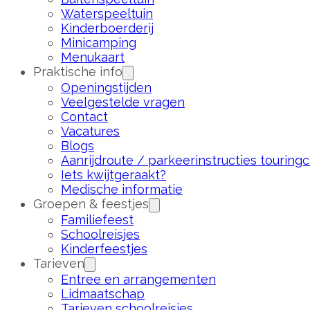
Waterspeeltuin
Kinderboerderij
Minicamping
Menukaart
Praktische info
Openingstijden
Veelgestelde vragen
Contact
Vacatures
Blogs
Aanrijdroute / parkeerinstructies touringc
Iets kwijtgeraakt?
Medische informatie
Groepen & feestjes
Familiefeest
Schoolreisjes
Kinderfeestjes
Tarieven
Entree en arrangementen
Lidmaatschap
Tarieven schoolreisjes