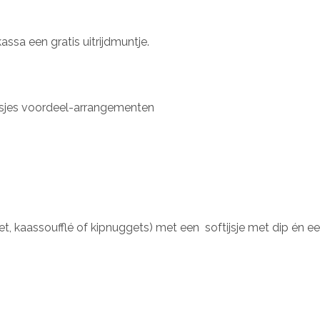
ssa een gratis uitrijdmuntje.
uusjes voordeel-arrangementen
t, kaassoufflé of kipnuggets) met een softijsje met dip én een