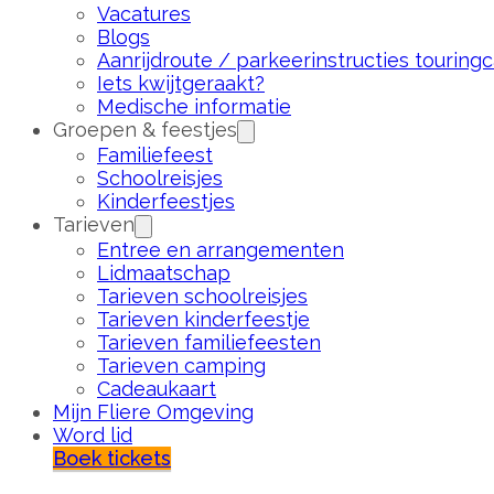
Vacatures
Blogs
Aanrijdroute / parkeerinstructies touringc
Iets kwijtgeraakt?
Medische informatie
Groepen & feestjes
Familiefeest
Schoolreisjes
Kinderfeestjes
Tarieven
Entree en arrangementen
Lidmaatschap
Tarieven schoolreisjes
Tarieven kinderfeestje
Tarieven familiefeesten
Tarieven camping
Cadeaukaart
Mijn Fliere Omgeving
Word lid
Boek tickets