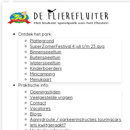
Ontdek het park
Plattegrond
SuperZomerFestival 4 juli t/m 23 aug
Binnenspeeltuin
Buitenspeeltuin
Waterspeeltuin
Kinderboerderij
Minicamping
Menukaart
Praktische info
Openingstijden
Veelgestelde vragen
Contact
Vacatures
Blogs
Aanrijdroute / parkeerinstructies touringcars
Iets kwijtgeraakt?