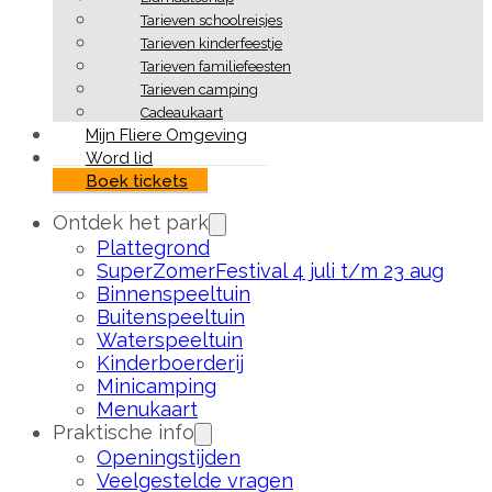
Tarieven schoolreisjes
Tarieven kinderfeestje
Tarieven familiefeesten
Tarieven camping
Cadeaukaart
Mijn Fliere Omgeving
Word lid
Boek tickets
Ontdek het park
Plattegrond
SuperZomerFestival 4 juli t/m 23 aug
Binnenspeeltuin
Buitenspeeltuin
Waterspeeltuin
Kinderboerderij
Minicamping
Menukaart
Praktische info
Openingstijden
Veelgestelde vragen