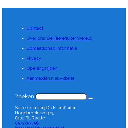
Contact
Over ons: De Flierefluiter Wereld
Lidmaatschap informatie
Privacy
Openingstijden
Aanmelden nieuwsbrief
Zoeken
Speelboerderij De Flierefluiter
Hogebroeksweg 15
8102 RL Raalte
0572357756