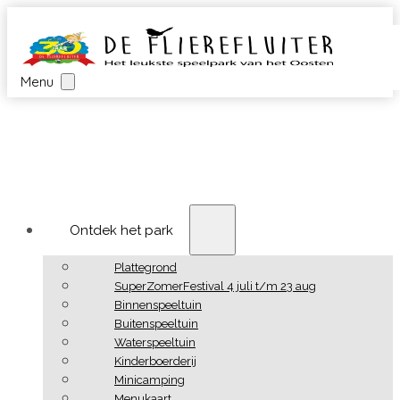
Menu
Ontdek het park
Plattegrond
SuperZomerFestival 4 juli t/m 23 aug
Binnenspeeltuin
Buitenspeeltuin
Waterspeeltuin
Kinderboerderij
Minicamping
Menukaart