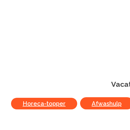
Vacat
Horeca-topper
Afwashulp