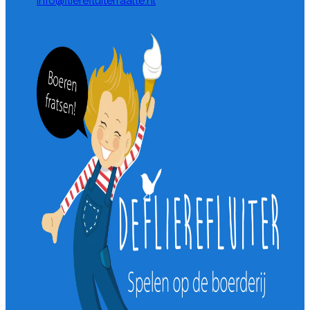
info@flierefluiterraalte.nl