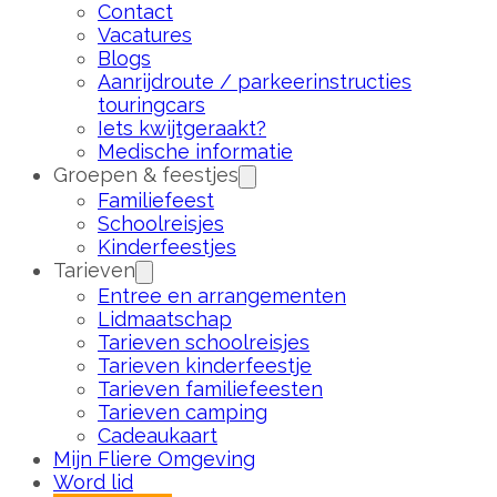
Contact
Vacatures
Blogs
Aanrijdroute / parkeerinstructies
touringcars
Iets kwijtgeraakt?
Medische informatie
Groepen & feestjes
Familiefeest
Schoolreisjes
Kinderfeestjes
Tarieven
Entree en arrangementen
Lidmaatschap
Tarieven schoolreisjes
Tarieven kinderfeestje
Tarieven familiefeesten
Tarieven camping
Cadeaukaart
Mijn Fliere Omgeving
Word lid