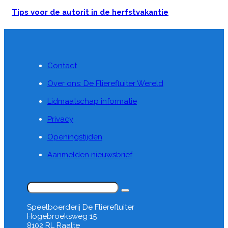
Tips voor de autorit in de herfstvakantie
Contact
Over ons: De Flierefluiter Wereld
Lidmaatschap informatie
Privacy
Openingstijden
Aanmelden nieuwsbrief
Zoeken
Speelboerderij De Flierefluiter
Hogebroeksweg 15
8102 RL Raalte