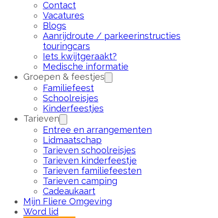
Contact
Vacatures
Blogs
Aanrijdroute / parkeerinstructies
touringcars
Iets kwijtgeraakt?
Medische informatie
Groepen & feestjes
Familiefeest
Schoolreisjes
Kinderfeestjes
Tarieven
Entree en arrangementen
Lidmaatschap
Tarieven schoolreisjes
Tarieven kinderfeestje
Tarieven familiefeesten
Tarieven camping
Cadeaukaart
Mijn Fliere Omgeving
Word lid