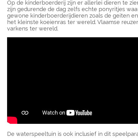
Op de kinderboerderij zijn er allerlei dieren te z
zijn gedurende de dag zelfs echte ponyritjes waa
gewone kinderboerderijdieren zoals de geiten en p
het kleinste koeienras ter wereld. Vlaamse reuzen,
varkens ter wereld.
De waterspeeltuin is ook inclusief in dit speelpa