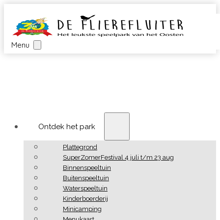
Menu
Ontdek het park
Plattegrond
SuperZomerFestival 4 juli t/m 23 aug
Binnenspeeltuin
Buitenspeeltuin
Waterspeeltuin
Kinderboerderij
Minicamping
Menukaart