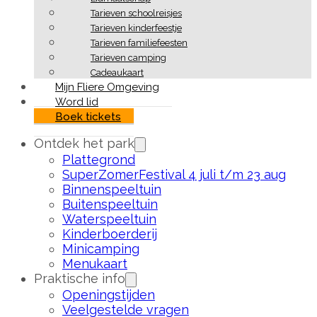
Tarieven schoolreisjes
Tarieven kinderfeestje
Tarieven familiefeesten
Tarieven camping
Cadeaukaart
Mijn Fliere Omgeving
Word lid
Boek tickets
Ontdek het park
Plattegrond
SuperZomerFestival 4 juli t/m 23 aug
Binnenspeeltuin
Buitenspeeltuin
Waterspeeltuin
Kinderboerderij
Minicamping
Menukaart
Praktische info
Openingstijden
Veelgestelde vragen