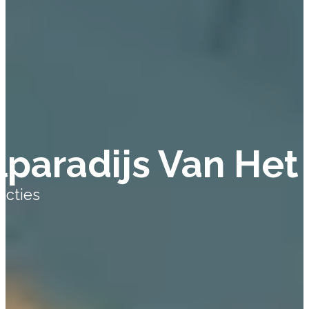
paradijs Van Het
acties