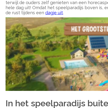
terwijl de ouders zelf genieten van een horecaspe
hele dag uit! Omdat het speelparadijs boven is, e
de rust tijdens een
dagje uit
.
In het speelparadijs buite