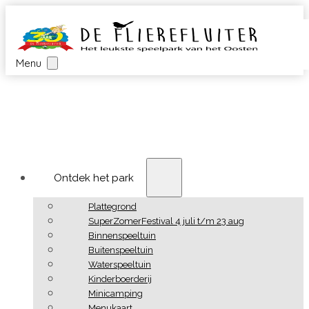
Menu
Ontdek het park
Plattegrond
SuperZomerFestival 4 juli t/m 23 aug
Binnenspeeltuin
Buitenspeeltuin
Waterspeeltuin
Kinderboerderij
Minicamping
Menukaart