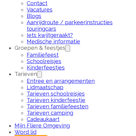
Contact
Vacatures
Blogs
Aanrijdroute / parkeerinstructies
touringcars
Iets kwijtgeraakt?
Medische informatie
Groepen & feestjes
Familiefeest
Schoolreisjes
Kinderfeestjes
Tarieven
Entree en arrangementen
Lidmaatschap
Tarieven schoolreisjes
Tarieven kinderfeestje
Tarieven familiefeesten
Tarieven camping
Cadeaukaart
Mijn Fliere Omgeving
Word lid