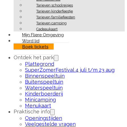
Tarieven schoolreisjes
Tarieven kinderfeestje
Tarieven familiefeesten
Tarieven camping
Cadeaukaart
Mijn Fliere Omgeving
Word lid
Boek tickets
Ontdek het park
Plattegrond
SuperZomerFestival 4 juli t/m 23 aug
Binnenspeeltuin
Buitenspeeltuin
Waterspeeltuin
Kinderboerderij
Minicamping
Menukaart
Praktische info
Openingstijden
Veelgestelde vragen