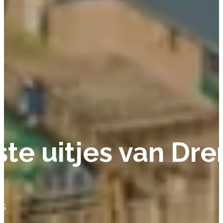
e uitjes van Dre
es