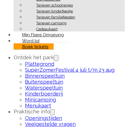
Tarieven schoolreisjes
Tarieven kinderfeestje
Tarieven familiefeesten
Tarieven camping
Cadeaukaart
Mijn Fliere Omgeving
Word lid
Boek tickets
Ontdek het park
Plattegrond
SuperZomerFestival 4 juli t/m 23 aug
Binnenspeeltuin
Buitenspeeltuin
Waterspeeltuin
Kinderboerderij
Minicamping
Menukaart
Praktische info
Openingstijden
Veelgestelde vragen