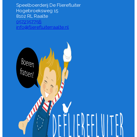
Speelboerderij De Flierefluiter
Hogebroeksweg 15
8102 RL Raalte
0572357756
info@flierefluiterraalte.nl