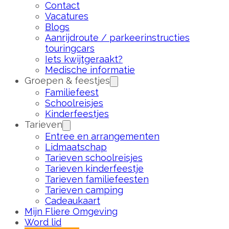
Contact
Vacatures
Blogs
Aanrijdroute / parkeerinstructies
touringcars
Iets kwijtgeraakt?
Medische informatie
Groepen & feestjes
Familiefeest
Schoolreisjes
Kinderfeestjes
Tarieven
Entree en arrangementen
Lidmaatschap
Tarieven schoolreisjes
Tarieven kinderfeestje
Tarieven familiefeesten
Tarieven camping
Cadeaukaart
Mijn Fliere Omgeving
Word lid