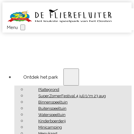
Menu
Ontdek het park
Plattegrond
SuperZomerFestival 4 juli t/m 23 aug
Binnenspeeltuin
Buitenspeeltuin
Waterspeeltuin
Kinderboerderij
Minicamping
Menukaart