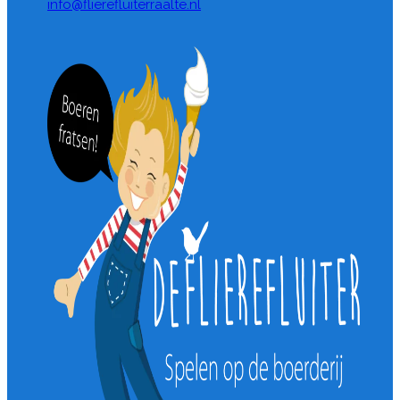
info@flierefluiterraalte.nl