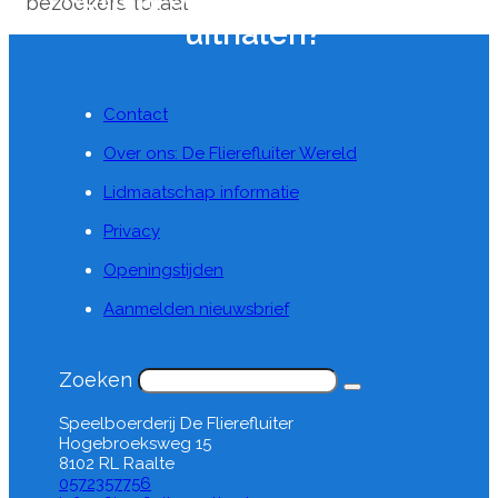
bezoekers totaal
uithalen?
Contact
Over ons: De Flierefluiter Wereld
Lidmaatschap informatie
Privacy
Openingstijden
Aanmelden nieuwsbrief
Zoeken
Speelboerderij De Flierefluiter
Hogebroeksweg 15
8102 RL Raalte
0572357756