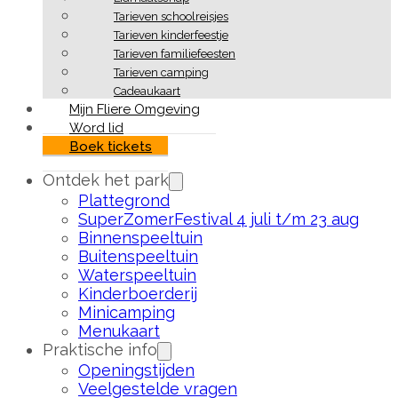
Tarieven schoolreisjes
Tarieven kinderfeestje
Tarieven familiefeesten
Tarieven camping
Cadeaukaart
Mijn Fliere Omgeving
Word lid
Boek tickets
Ontdek het park
Plattegrond
SuperZomerFestival 4 juli t/m 23 aug
Binnenspeeltuin
Buitenspeeltuin
Waterspeeltuin
Kinderboerderij
Minicamping
Menukaart
Praktische info
Openingstijden
Veelgestelde vragen