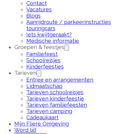
Contact
Vacatures
Blogs
Aanrijdroute / parkeerinstructies
touringcars
Iets kwijtgeraakt?
Medische informatie
Groepen & feestjes
Familiefeest
Schoolreisjes
Kinderfeestjes
Tarieven
Entree en arrangementen
Lidmaatschap
Tarieven schoolreisjes
Tarieven kinderfeestje
Tarieven familiefeesten
Tarieven camping
Cadeaukaart
Mijn Fliere Omgeving
Word lid