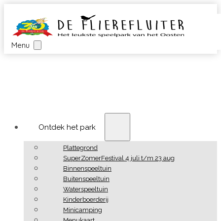
Menu
Ontdek het park
Plattegrond
SuperZomerFestival 4 juli t/m 23 aug
Binnenspeeltuin
Buitenspeeltuin
Waterspeeltuin
Kinderboerderij
Minicamping
Menukaart