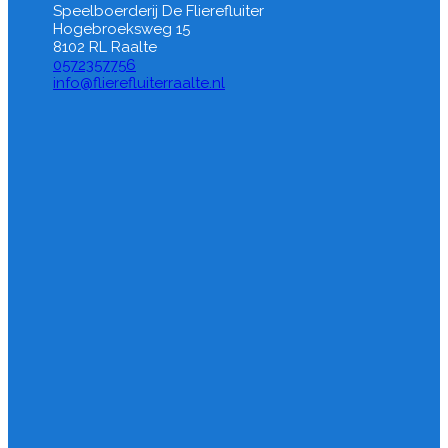
Speelboerderij De Flierefluiter
Hogebroeksweg 15
8102 RL Raalte
0572357756
info@flierefluiterraalte.nl