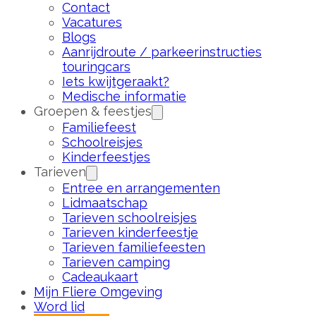
Contact
Vacatures
Blogs
Aanrijdroute / parkeerinstructies
touringcars
Iets kwijtgeraakt?
Medische informatie
Groepen & feestjes
Familiefeest
Schoolreisjes
Kinderfeestjes
Tarieven
Entree en arrangementen
Lidmaatschap
Tarieven schoolreisjes
Tarieven kinderfeestje
Tarieven familiefeesten
Tarieven camping
Cadeaukaart
Mijn Fliere Omgeving
Word lid