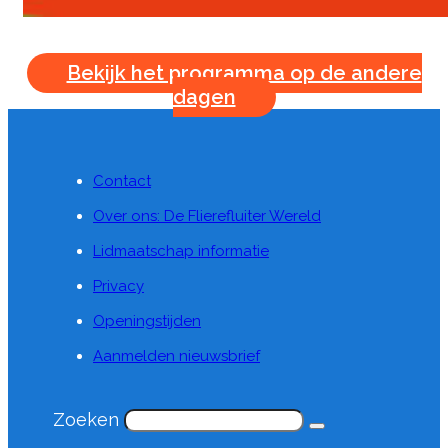
Bekijk het programma op de andere
dagen
Contact
Over ons: De Flierefluiter Wereld
Lidmaatschap informatie
Privacy
Openingstijden
Aanmelden nieuwsbrief
Zoeken