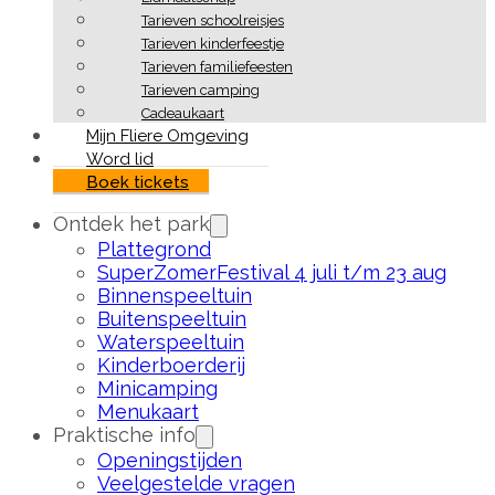
Tarieven schoolreisjes
Tarieven kinderfeestje
Tarieven familiefeesten
Tarieven camping
Cadeaukaart
Mijn Fliere Omgeving
Word lid
Boek tickets
Ontdek het park
Plattegrond
SuperZomerFestival 4 juli t/m 23 aug
Binnenspeeltuin
Buitenspeeltuin
Waterspeeltuin
Kinderboerderij
Minicamping
Menukaart
Praktische info
Openingstijden
Veelgestelde vragen