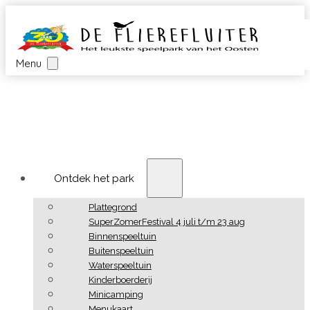
Menu
Ontdek het park
Plattegrond
SuperZomerFestival 4 juli t/m 23 aug
Binnenspeeltuin
Buitenspeeltuin
Waterspeeltuin
Kinderboerderij
Minicamping
Menukaart