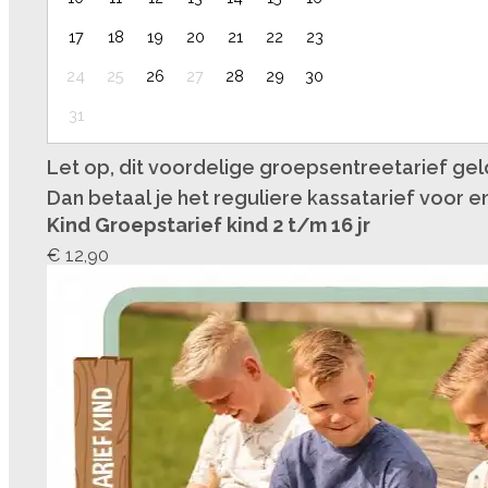
17
18
19
20
21
22
23
24
25
26
27
28
29
30
31
Let op, dit voordelige groepsentreetarief gel
Dan betaal je het reguliere kassatarief voor en
Kind Groepstarief kind 2 t/m 16 jr
€ 12,90