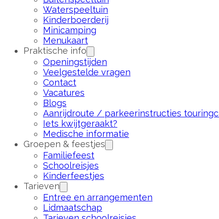
Waterspeeltuin
Kinderboerderij
Minicamping
Menukaart
Praktische info
Openingstijden
Veelgestelde vragen
Contact
Vacatures
Blogs
Aanrijdroute / parkeerinstructies touringc
Iets kwijtgeraakt?
Medische informatie
Groepen & feestjes
Familiefeest
Schoolreisjes
Kinderfeestjes
Tarieven
Entree en arrangementen
Lidmaatschap
Tarieven schoolreisjes