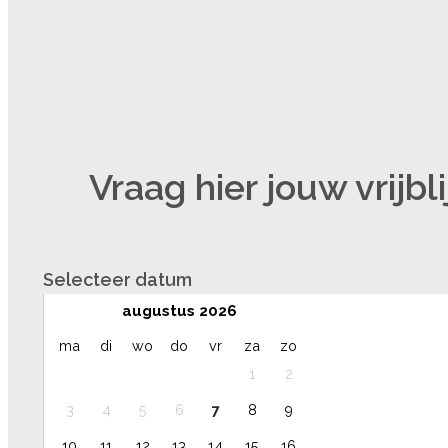
Vraag hier jouw vrijbl
Selecteer datum
augustus 2026
maandag
dinsdag
woensdag
donderdag
vrijdag
zaterdag
zondag
ma
di
wo
do
vr
za
zo
1
2
3
4
5
6
7
8
9
10
11
12
13
14
15
16