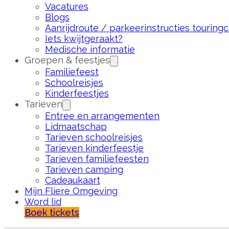
Vacatures
Blogs
Aanrijdroute / parkeerinstructies touringc
Iets kwijtgeraakt?
Medische informatie
Groepen & feestjes
Familiefeest
Schoolreisjes
Kinderfeestjes
Tarieven
Entree en arrangementen
Lidmaatschap
Tarieven schoolreisjes
Tarieven kinderfeestje
Tarieven familiefeesten
Tarieven camping
Cadeaukaart
Mijn Fliere Omgeving
Word lid
Boek tickets