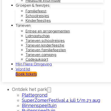
Medische informatie
Groepen & feestjes
Familiefeest
Schoolreisjes
Kinderfeestjes
Tarieven
Entree en arrangementen
Lidmaatschap
Tarieven schoolreisjes
Tarieven kinderfeestje
Tarieven familiefeesten
Tarieven camping
Cadeaukaart
Mijn Fliere Omgeving
Word lid
Boek tickets
Ontdek het park
Plattegrond
SuperZomerFestival 4 juli t/m 23 aug
Binnenspeeltuin
Buitenspeeltuin