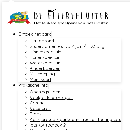
Ontdek het park
Plattegrond
SuperZomerFestival 4 juli t/m 23 aug
Binnenspeeltuin
Buitenspeeltuin
Waterspeeltuin
Kinderboerderij
Minicamping
Menukaart
Praktische info
Openingstijden
Veelgestelde vragen
Contact
Vacatures
Blogs
Aanrijdroute / parkeerinstructies touringcars
Iets kwijtgeraakt?