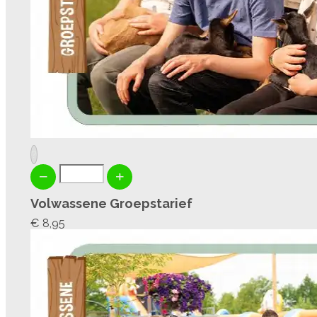
?
Volwassene Groepstarief
€ 8,95