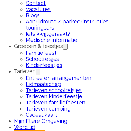
Contact
Vacatures
Blogs
Aanrijdroute / parkeerinstructies
touringcars
Iets kwijtgeraakt?
Medische informatie
Groepen & feestjes
Familiefeest
Schoolreisjes
Kinderfeestjes
Tarieven
Entree en arrangementen
Lidmaatschap
Tarieven schoolreisjes
Tarieven kinderfeestje
Tarieven familiefeesten
Tarieven camping
Cadeaukaart
Mijn Fliere Omgeving
Word lid