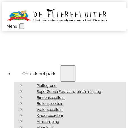
Menu
Ontdek het park
Plattegrond
SuperZomerFestival 4 juli t/m 23 aug
Binnenspeeltuin
Buitenspeeltuin
Waterspeeltuin
Kinderboerderij
Minicamping
Menukaart