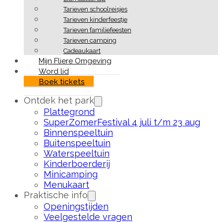
Tarieven schoolreisjes
Tarieven kinderfeestje
Tarieven familiefeesten
Tarieven camping
Cadeaukaart
Mijn Fliere Omgeving
Word lid
Boek tickets
Ontdek het park
Plattegrond
SuperZomerFestival 4 juli t/m 23 aug
Binnenspeeltuin
Buitenspeeltuin
Waterspeeltuin
Kinderboerderij
Minicamping
Menukaart
Praktische info
Openingstijden
Veelgestelde vragen