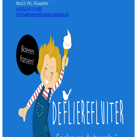
8102 RL Raalte
0572357756
info@flierefluiterraalte.nl