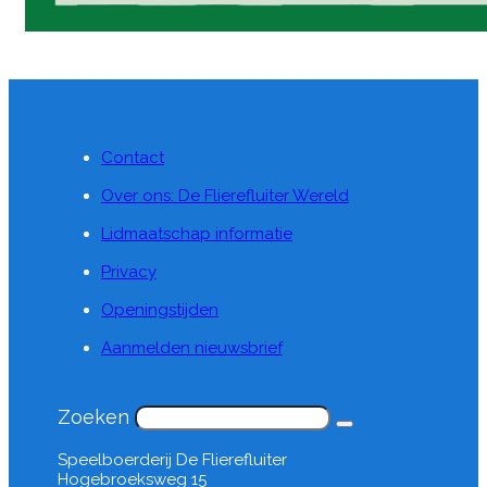
Contact
Over ons: De Flierefluiter Wereld
Lidmaatschap informatie
Privacy
Openingstijden
Aanmelden nieuwsbrief
Zoeken
Speelboerderij De Flierefluiter
Hogebroeksweg 15