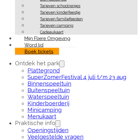
Tarieven schoolreisjes
Tarieven kinderfeestje
Tarieven familiefeesten
Tarieven camping
Cadeaukaart
Mijn Fliere Omgeving
Word lid
Boek tickets
Ontdek het park
Plattegrond
SuperZomerFestival 4 juli t/m 23 aug
Binnenspeeltuin
Buitenspeeltuin
Waterspeeltuin
Kinderboerderij
Minicamping
Menukaart
Praktische info
Openingstijden
Veelgestelde vragen