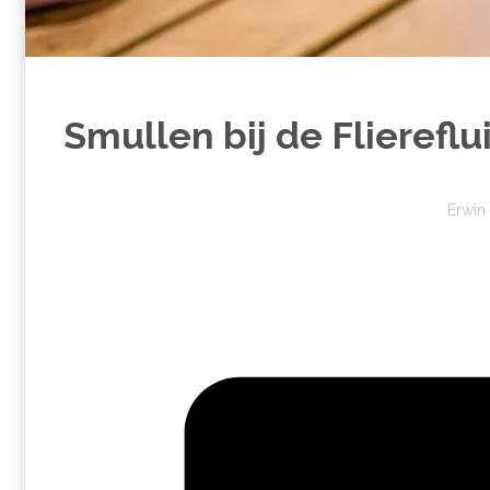
Smullen bij de Fliereflu
Erwin