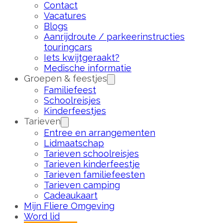
Contact
Vacatures
Blogs
Aanrijdroute / parkeerinstructies
touringcars
Iets kwijtgeraakt?
Medische informatie
Groepen & feestjes
Familiefeest
Schoolreisjes
Kinderfeestjes
Tarieven
Entree en arrangementen
Lidmaatschap
Tarieven schoolreisjes
Tarieven kinderfeestje
Tarieven familiefeesten
Tarieven camping
Cadeaukaart
Mijn Fliere Omgeving
Word lid