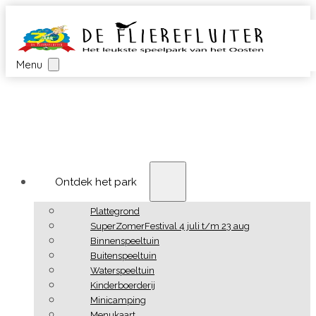
Menu
Ontdek het park
Plattegrond
SuperZomerFestival 4 juli t/m 23 aug
Binnenspeeltuin
Buitenspeeltuin
Waterspeeltuin
Kinderboerderij
Minicamping
Menukaart