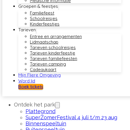
Medische informatie
Groepen & feestjes
Familiefeest
Schoolreisjes
Kinderfeestjes
Tarieven
Entree en arrangementen
Lidmaatschap
Tarieven schoolreisjes
Tarieven kinderfeestje
Tarieven familiefeesten
Tarieven camping
Cadeaukaart
Mijn Fliere Omgeving
Word lid
Boek tickets
Ontdek het park
Plattegrond
SuperZomerFestival 4 juli t/m 23 aug
Binnenspeeltuin
Buitenspeeltuin