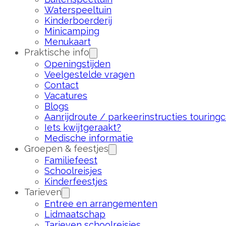
Waterspeeltuin
Kinderboerderij
Minicamping
Menukaart
Praktische info
Openingstijden
Veelgestelde vragen
Contact
Vacatures
Blogs
Aanrijdroute / parkeerinstructies touringc
Iets kwijtgeraakt?
Medische informatie
Groepen & feestjes
Familiefeest
Schoolreisjes
Kinderfeestjes
Tarieven
Entree en arrangementen
Lidmaatschap
Tarieven schoolreisjes