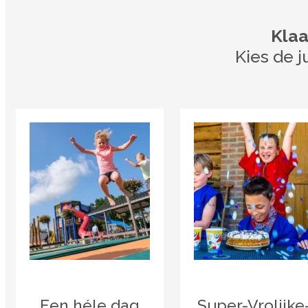
Klaa
Kies de j
Een héle dag
Super-Vrolijke