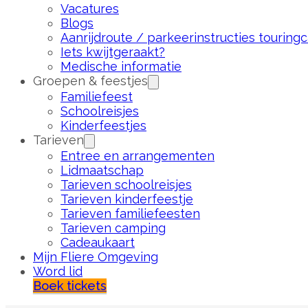
Vacatures
Blogs
Aanrijdroute / parkeerinstructies touringc
Iets kwijtgeraakt?
Medische informatie
Groepen & feestjes
Familiefeest
Schoolreisjes
Kinderfeestjes
Tarieven
Entree en arrangementen
Lidmaatschap
Tarieven schoolreisjes
Tarieven kinderfeestje
Tarieven familiefeesten
Tarieven camping
Cadeaukaart
Mijn Fliere Omgeving
Word lid
Boek tickets