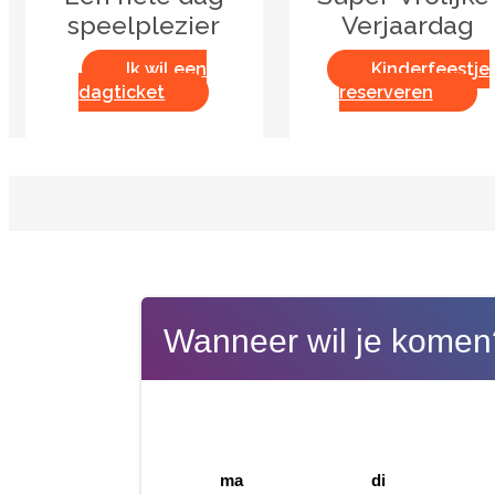
speelplezier
Verjaardag
Ik wil een
Kinderfeestje
dagticket
reserveren