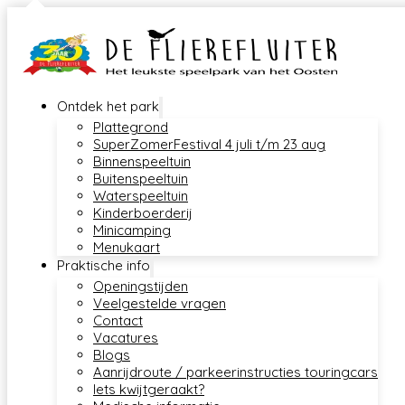
Ontdek het park
Plattegrond
SuperZomerFestival 4 juli t/m 23 aug
Binnenspeeltuin
Buitenspeeltuin
Waterspeeltuin
Kinderboerderij
Minicamping
Menukaart
Praktische info
Openingstijden
Veelgestelde vragen
Contact
Vacatures
Blogs
Aanrijdroute / parkeerinstructies touringcars
Iets kwijtgeraakt?