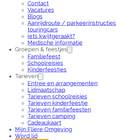
Contact
Vacatures
Blogs
Aanrijdroute / parkeerinstructies
touringcars
Iets kwijtgeraakt?
Medische informatie
Groepen & feestjes
Familiefeest
Schoolreisjes
Kinderfeestjes
Tarieven
Entree en arrangementen
Lidmaatschap
Tarieven schoolreisjes
Tarieven kinderfeestje
Tarieven familiefeesten
Tarieven camping
Cadeaukaart
Mijn Fliere Omgeving
Word lid