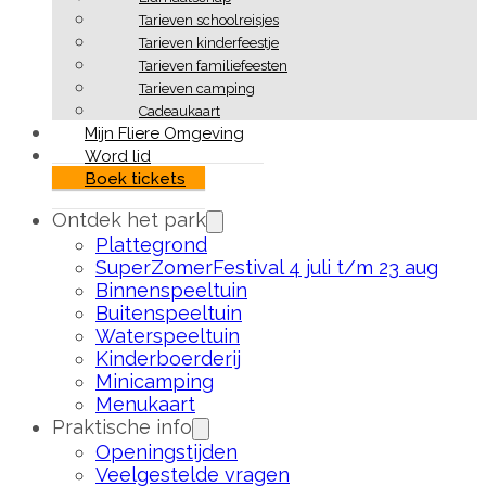
Tarieven schoolreisjes
Tarieven kinderfeestje
Tarieven familiefeesten
Tarieven camping
Cadeaukaart
Mijn Fliere Omgeving
Word lid
Boek tickets
Ontdek het park
Plattegrond
SuperZomerFestival 4 juli t/m 23 aug
Binnenspeeltuin
Buitenspeeltuin
Waterspeeltuin
Kinderboerderij
Minicamping
Menukaart
Praktische info
Openingstijden
Veelgestelde vragen