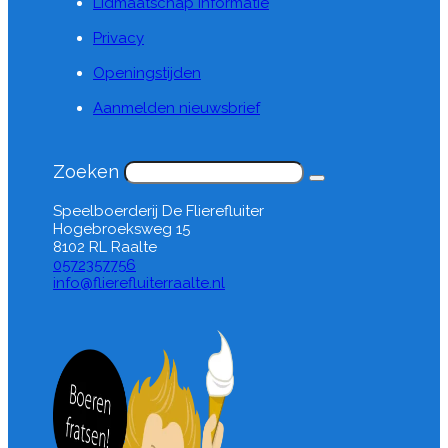
Lidmaatschap informatie
Privacy
Openingstijden
Aanmelden nieuwsbrief
Zoeken
Speelboerderij De Flierefluiter
Hogebroeksweg 15
8102 RL Raalte
0572357756
info@flierefluiterraalte.nl