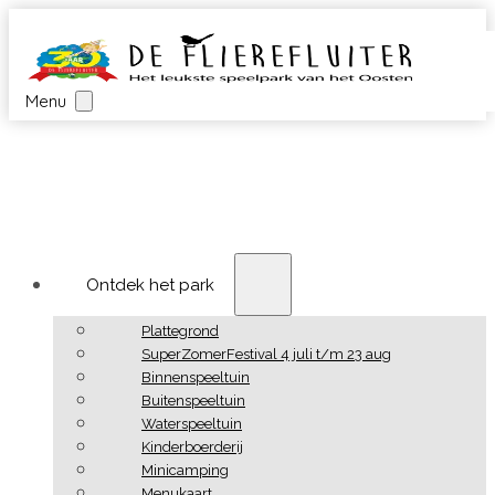
Menu
Ontdek het park
Plattegrond
SuperZomerFestival 4 juli t/m 23 aug
Binnenspeeltuin
Buitenspeeltuin
Waterspeeltuin
Kinderboerderij
Minicamping
Menukaart