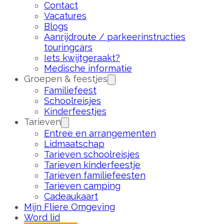
Contact
Vacatures
Blogs
Aanrijdroute / parkeerinstructies
touringcars
Iets kwijtgeraakt?
Medische informatie
Groepen & feestjes
Familiefeest
Schoolreisjes
Kinderfeestjes
Tarieven
Entree en arrangementen
Lidmaatschap
Tarieven schoolreisjes
Tarieven kinderfeestje
Tarieven familiefeesten
Tarieven camping
Cadeaukaart
Mijn Fliere Omgeving
Word lid