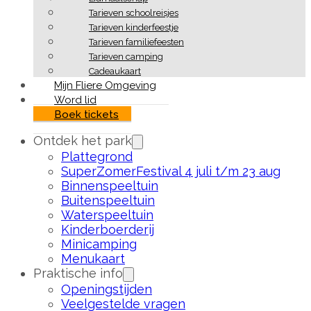
Tarieven schoolreisjes
Tarieven kinderfeestje
Tarieven familiefeesten
Tarieven camping
Cadeaukaart
Mijn Fliere Omgeving
Word lid
Boek tickets
Ontdek het park
Plattegrond
SuperZomerFestival 4 juli t/m 23 aug
Binnenspeeltuin
Buitenspeeltuin
Waterspeeltuin
Kinderboerderij
Minicamping
Menukaart
Praktische info
Openingstijden
Veelgestelde vragen