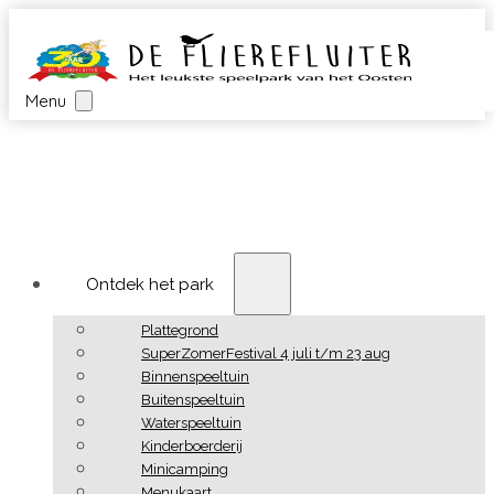
Menu
Ontdek het park
Plattegrond
SuperZomerFestival 4 juli t/m 23 aug
Binnenspeeltuin
Buitenspeeltuin
Waterspeeltuin
Kinderboerderij
Minicamping
Menukaart