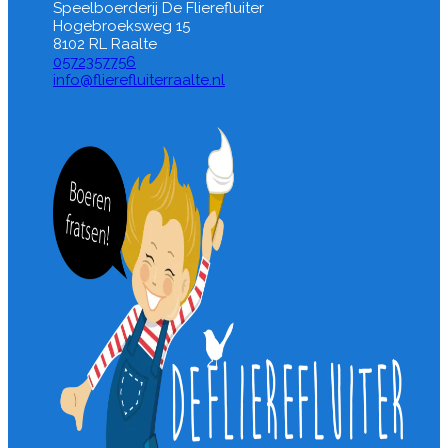
Speelboerderij De Flierefluiter
Hogebroeksweg 15
8102 RL Raalte
0572357756
info@flierefluiterraalte.nl