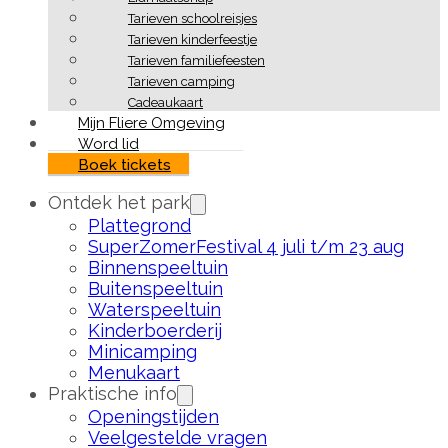
Tarieven schoolreisjes
Tarieven kinderfeestje
Tarieven familiefeesten
Tarieven camping
Cadeaukaart
Mijn Fliere Omgeving
Word lid
Boek tickets
Ontdek het park
Plattegrond
SuperZomerFestival 4 juli t/m 23 aug
Binnenspeeltuin
Buitenspeeltuin
Waterspeeltuin
Kinderboerderij
Minicamping
Menukaart
Praktische info
Openingstijden
Veelgestelde vragen