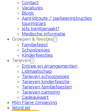
Contact
Vacatures
Blogs
Aanrijdroute / parkeerinstructies
touringcars
Iets kwijtgeraakt?
Medische informatie
Groepen & feestjes
Familiefeest
Schoolreisjes
Kinderfeestjes
Tarieven
Entree en arrangementen
Lidmaatschap
Tarieven schoolreisjes
Tarieven kinderfeestje
Tarieven familiefeesten
Tarieven camping
Cadeaukaart
Mijn Fliere Omgeving
Word lid