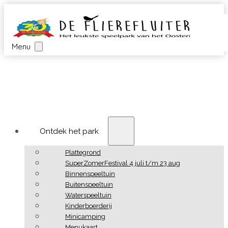
Menu
Ontdek het park
Plattegrond
SuperZomerFestival 4 juli t/m 23 aug
Binnenspeeltuin
Buitenspeeltuin
Waterspeeltuin
Kinderboerderij
Minicamping
Menukaart